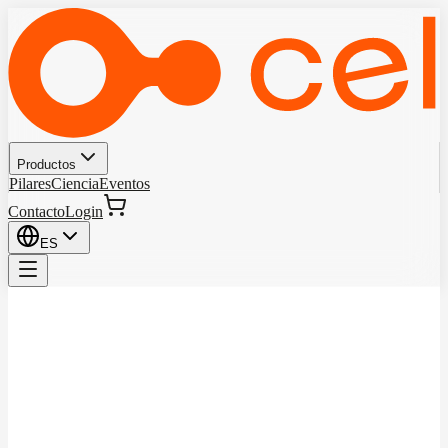
Productos
Pilares
Ciencia
Eventos
Contacto
Login
ES